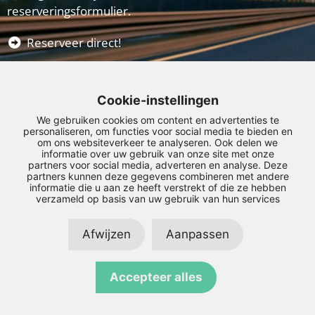
reserveringsformulier.
Reserveer direct!
het label in autoverhuur van
Cookie-instellingen
We gebruiken cookies om content en advertenties te
personaliseren, om functies voor social media te bieden en
om ons websiteverkeer te analyseren. Ook delen we
informatie over uw gebruik van onze site met onze
partners voor social media, adverteren en analyse. Deze
partners kunnen deze gegevens combineren met andere
informatie die u aan ze heeft verstrekt of die ze hebben
verzameld op basis van uw gebruik van hun services
Afwijzen
Aanpassen
© Copyright 2026 – RentenGo –
Privacyverklaring
–
Disclaimer
–
Sitemap
LinkedIn
Instagram
Facebook
Accepteer alles
Realisatie door:
SiteOnline