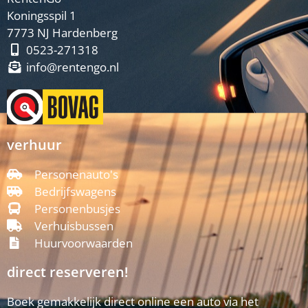
Koningsspil 1
7773 NJ Hardenberg
0523-271318
info@rentengo.nl
verhuur
Personenauto's
Bedrijfswagens
Personenbusjes
Verhuisbussen
Huurvoorwaarden
direct reserveren!
Boek gemakkelijk direct online een auto via het